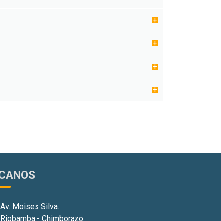
ÍCANOS
Av. Moises Silva.
Riobamba -
Chimborazo