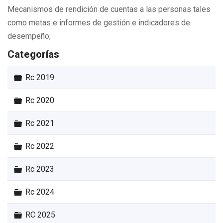
Mecanismos de rendición de cuentas a las personas tales
como metas e informes de gestión e indicadores de
desempeño;
Categorías
Carpeta
Rc 2019
Carpeta
Rc 2020
Carpeta
Rc 2021
Carpeta
Rc 2022
Carpeta
Rc 2023
Carpeta
Rc 2024
Carpeta
RC 2025